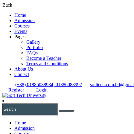
Back
Home
Admission
Courses
Events
Pages
Gallery
Portfolio
FAQs
Become a Teacher
Terms and Conditions
About Us
Contact
(+88) 01886088984, 01886088992
softtech.com.bd@gmai
Register
Login
Home
Admission
Courses